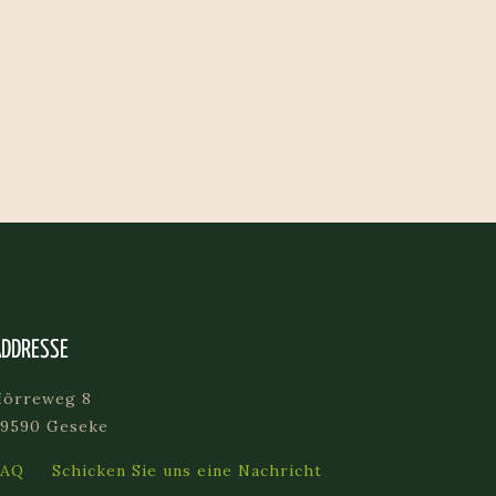
ADDRESSE
Hörreweg 8
59590 Geseke
FAQ
Schicken Sie uns eine Nachricht