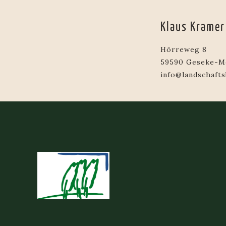
Klaus Kramer
Hörreweg 8
59590 Geseke-M
info@landschaft